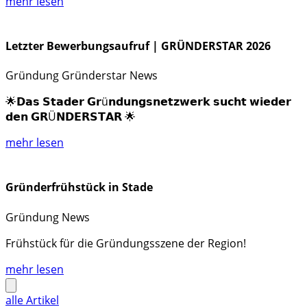
mehr lesen
Letzter Bewerbungsaufruf | GRÜNDERSTAR 2026
Gründung
Gründerstar
News
🌟𝗗𝗮𝘀 𝗦𝘁𝗮𝗱𝗲𝗿 𝗚𝗿ü𝗻𝗱𝘂𝗻𝗴𝘀𝗻𝗲𝘁𝘇𝘄𝗲𝗿𝗸 𝘀𝘂𝗰𝗵𝘁 𝘄𝗶𝗲𝗱𝗲𝗿
𝗱𝗲𝗻 𝗚𝗥Ü𝗡𝗗𝗘𝗥𝗦𝗧𝗔𝗥 🌟
mehr lesen
Gründerfrühstück in Stade
Gründung
News
Frühstück für die Gründungsszene der Region!
mehr lesen
alle Artikel